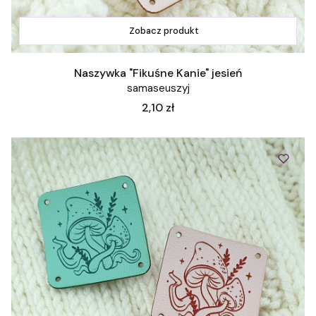
Zobacz produkt
Naszywka "Fikuśne Kanie" jesień
samaseuszyj
Cena
2,10 zł