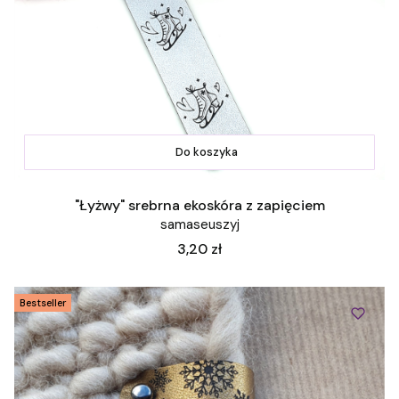
Do koszyka
"Łyżwy" srebrna ekoskóra z zapięciem
samaseuszyj
Cena
3,20 zł
Bestseller