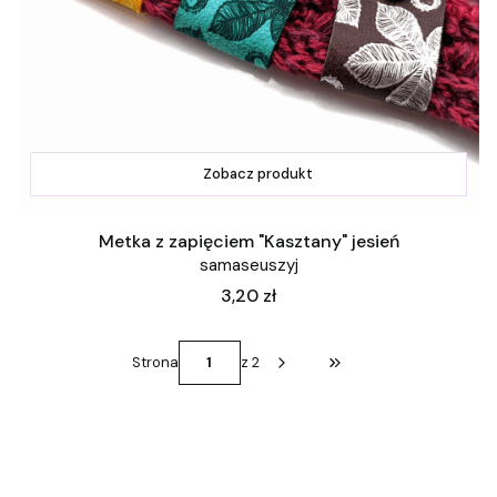
Zobacz produkt
Metka z zapięciem "Kasztany" jesień
samaseuszyj
Cena
3,20 zł
Strona
z 2
Przejdź do ostatniej st