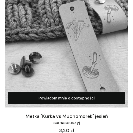
Powiadom mnie o dostępności
Metka "Kurka vs Muchomorek" jesień
samaseuszyj
Cena
3,20 zł