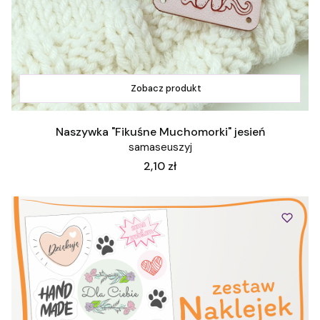
Zobacz produkt
Naszywka "Fikuśne Muchomorki" jesień
samaseuszyj
Cena
2,10 zł