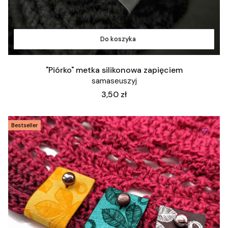
Do koszyka
"Piórko" metka silikonowa zapięciem
samaseuszyj
Cena
3,50 zł
Bestseller