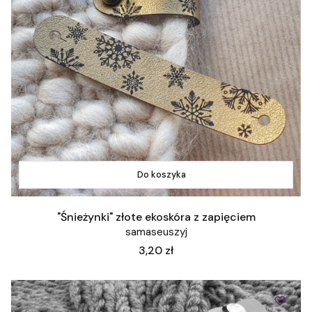
Do koszyka
"Śnieżynki" złote ekoskóra z zapięciem
samaseuszyj
Cena
3,20 zł