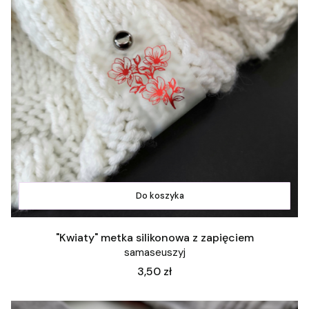
Do koszyka
"Kwiaty" metka silikonowa z zapięciem
samaseuszyj
Cena
3,50 zł