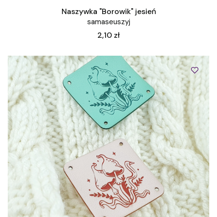
Naszywka "Borowik" jesień
samaseuszyj
Cena
2,10 zł