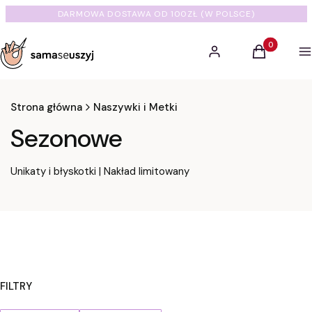
DARMOWA DOSTAWA OD 100ZŁ (W POLSCE)
Produkty w 
Zaloguj się
Koszyk
M
Strona główna
Naszywki i Metki
Sezonowe
Unikaty i błyskotki | Nakład limitowany
FILTRY