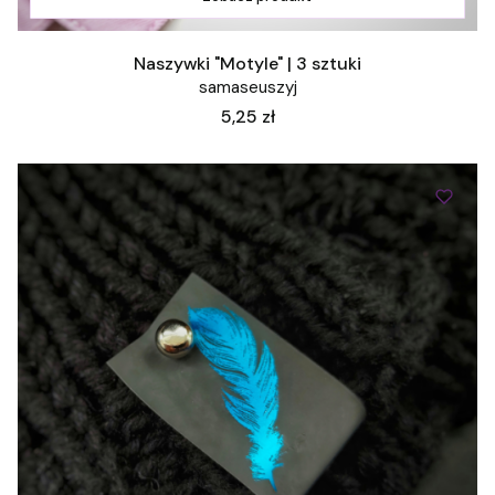
Naszywki "Motyle" | 3 sztuki
samaseuszyj
Cena
5,25 zł