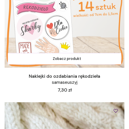
Zobacz produkt
Naklejki do ozdabiania rękodzieła
samaseuszyj
Cena
7,30 zł