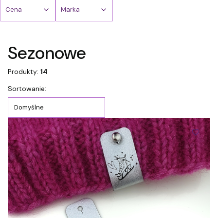
Cena
Marka
Koniec filtrów
Sezonowe
Produkty:
14
Lista produktów
Sortowanie:
Domyślne