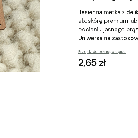
Jesienna metka z deli
ekoskórę premium lu
odcieniu jasnego brą
Uniwersalne zastosow
Przejdź do pełnego opisu
Cena
2,65 zł
Wybierz wariant produkt
Poszczególne warianty mogą 
*
Materiał
Wybierz