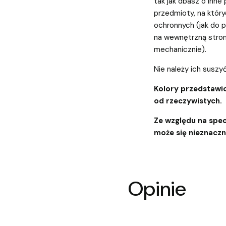
tak jak dbasz o inne
przedmioty, na któ
ochronnych (jak do pr
na wewnętrzną stron
mechanicznie).
Nie należy ich susz
Kolory przedstawio
od rzeczywistych.
Ze względu na spec
może się nieznaczni
Opinie