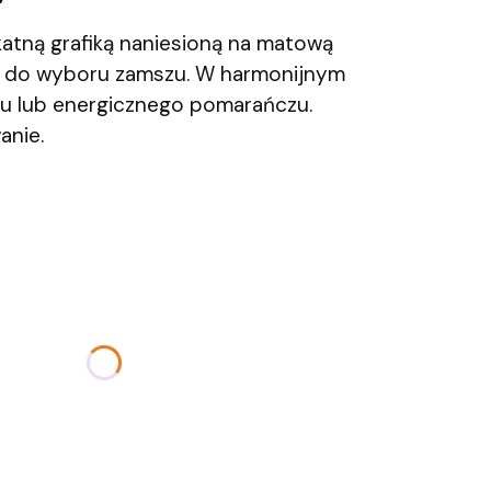
katną grafiką naniesioną na matową
b do wyboru zamszu. W harmonijnym
zu lub energicznego pomarańczu.
anie.
u:
różnić się ceną