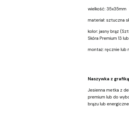
wielkość: 35x35mm
materiał: sztuczna 
kolor: jasny brąz (
Skóra Premium 13 lu
montaż: ręcznie lu
Naszywka z grafiką
Jesienna metka z del
premium lub do wybo
brązu lub energiczn