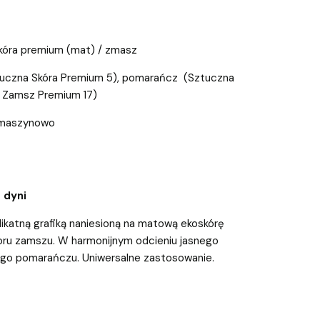
skóra premium (mat) / zmasz
Sztuczna Skóra Premium 5), pomarańcz (Sztuczna
b Zamsz Premium 17)
b maszynowo
 dyni
ikatną grafiką naniesioną na matową ekoskórę
ru zamszu. W harmonijnym odcieniu jasnego
ego pomarańczu. Uniwersalne zastosowanie.