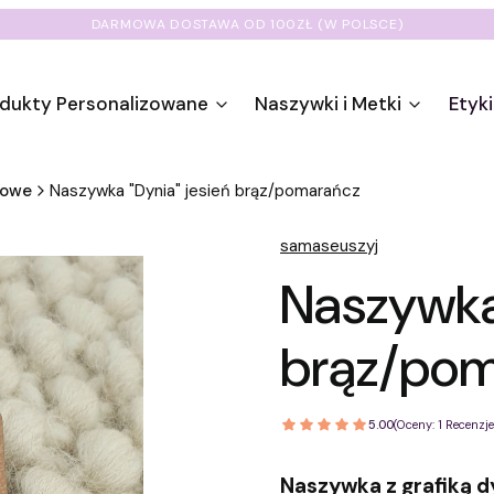
DARMOWA DOSTAWA OD 100ZŁ (W POLSCE)
dukty Personalizowane
Naszywki i Metki
Etyki
nowe
Naszywka "Dynia" jesień brąz/pomarańcz
samaseuszyj
Naszywka 
brąz/po
5.00
(Oceny: 1 Recenzje:
Naszywka z grafiką d