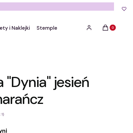
Produkty w kos
ety i Naklejki
Stemple
Zaloguj się
Koszyk
"Dynia" jesień
marańcz
 1)
yni