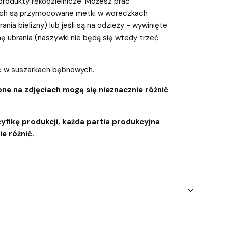
 produkty rękodzielnicze. Możesz prać
rych są przymocowane metki w woreczkach
ania bielizny) lub jeśli są na odzieży - wywinięte
ę ubrania (naszywki nie będą się wtedy trzeć
yć w suszarkach bębnowych.
ne na zdjęciach mogą się nieznacznie różnić
yfikę produkcji, każda partia produkcyjna
e różnić.