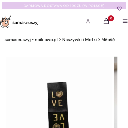
DARMOWA DOSTAWA OD 100ZŁ (W POLSCE)
Produkty w 
Zaloguj się
Koszyk
M
samaseuszyj • noiklawo.pl
Naszywki i Metki
Miłość