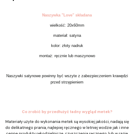
Naszywka "Love" składana
wielkość: 20x60mm
materiał: satyna
kolor: złoty nadruk
montaż: ręcznie lub maszynowo
Naszywki satynowe powinny być wszyte z zabezpieczeniem krawędzi
przed strzępieniem
Co zrobić by przedłużyć ładny wygląd metek?
Materiały użyte do wykonania metek są wysokiej jakości, nadają się
do delikatnego prania, najlepiej ręcznego w letniej wodzie jak i inne
cenne produkty rękodzielnicze, czyszczenia ręcznego, lub w razie