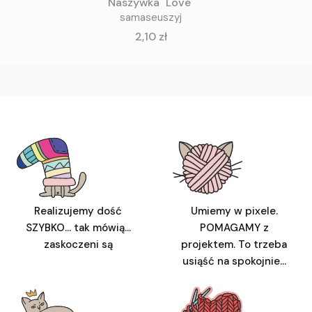
Naszywka "Love"
samaseuszyj
Cena
2,10 zł
Realizujemy dość
Umiemy w pixele.
SZYBKO... tak mówią...
POMAGAMY z
zaskoczeni są
projektem. To trzeba
usiąść na spokojnie...