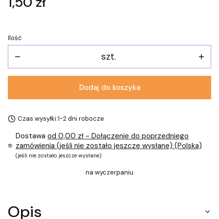
Cena
1,50 zł
Ilość
szt.
Dodaj do koszyka
Czas wysyłki:
1-2 dni robocze
Dostawa
od 0,00 zł
- Dołączenie do poprzedniego
zamówienia (jeśli nie zostało jeszcze wysłane) (Polska)
(jeśli nie zostało jeszcze wysłane)
na wyczerpaniu
Opis