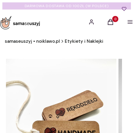
DARMOWA DOSTAWA OD 100ZŁ (W POLSCE)
Produkty w 
Zaloguj się
Koszyk
M
samaseuszyj • noiklawo.pl
Etykiety i Naklejki