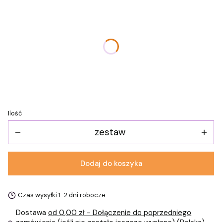
Wybierz wariant produktu:
Poszczególne warianty mogą różnić się ceną
*
Wybieram tekst
Wybierz
Ilość
zestaw
Dodaj do koszyka
Czas wysyłki:
1-2 dni robocze
Dostawa
od 0,00 zł
- Dołączenie do poprzedniego